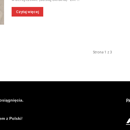
Czytaj więcej
Strona 1 z 3
osiągnięcia.
P
em z Polski
!