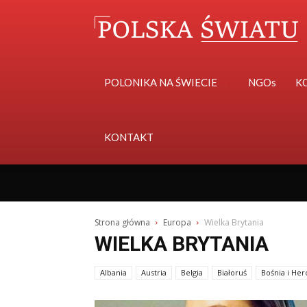
POLONIKA NA ŚWIECIE
NGOs
K
KONTAKT
Strona główna
Europa
Wielka Brytania
WIELKA BRYTANIA
Albania
Austria
Belgia
Białoruś
Bośnia i He