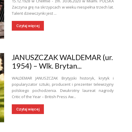
15.12.1928 w Chełmie - zm. 30.06.2020 w Miami. POLSKA
Zaczyna grę na skrzypcach w wieku niespełna trzech lat.
Talent dziewczynki jest ...
Czytaj więcej
JANUSZCZAK WALDEMAR (ur.
1954) – Wlk. Brytan...
WALDEMAR JANUSZCZAK Brytyjski historyk, krytyk i
popularyzator sztuki, producent i prezenter telewizyjny
polskiego pochodzenia. Dwukrotny laureat nagrody
Critic of the Year – British Press Aw...
Czytaj więcej