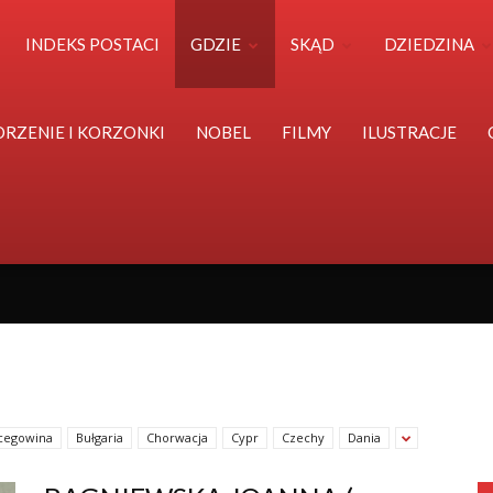
Polska
INDEKS POSTACI
GDZIE
SKĄD
DZIEDZINA
Światu
ORZENIE I KORZONKI
NOBEL
FILMY
ILUSTRACJE
rcegowina
Bułgaria
Chorwacja
Cypr
Czechy
Dania