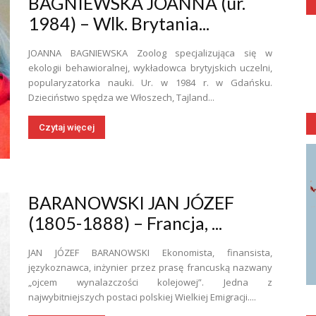
BAGNIEWSKA JOANNA (ur.
1984) – Wlk. Brytania...
JOANNA BAGNIEWSKA Zoolog specjalizująca się w
ekologii behawioralnej, wykładowca brytyjskich uczelni,
popularyzatorka nauki. Ur. w 1984 r. w Gdańsku.
Dzieciństwo spędza we Włoszech, Tajland...
Czytaj więcej
BARANOWSKI JAN JÓZEF
(1805-1888) – Francja, ...
JAN JÓZEF BARANOWSKI Ekonomista, finansista,
językoznawca, inżynier przez prasę francuską nazwany
„ojcem wynalazczości kolejowej”. Jedna z
najwybitniejszych postaci polskiej Wielkiej Emigracji....