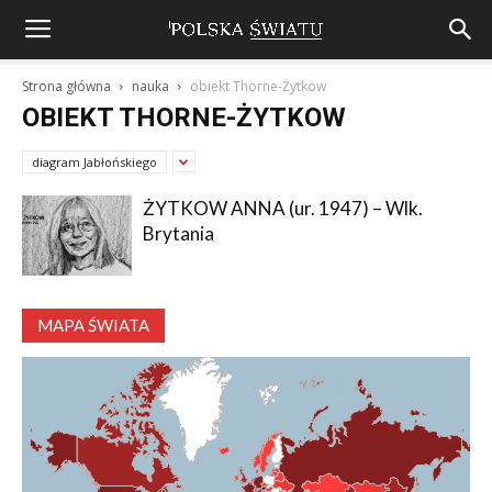
Strona główna
nauka
obiekt Thorne-Żytkow
OBIEKT THORNE-ŻYTKOW
diagram Jabłońskiego
ŻYTKOW ANNA (ur. 1947) – Wlk.
Brytania
MAPA ŚWIATA