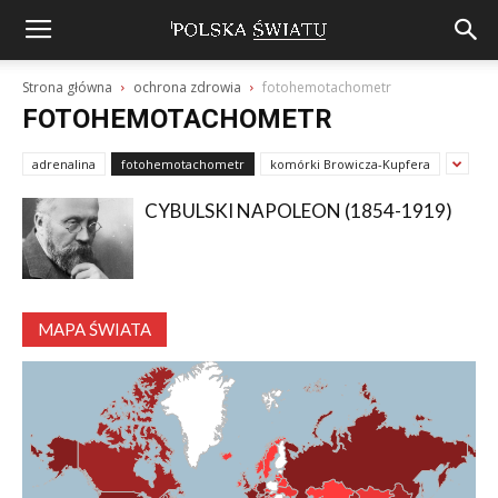
Strona główna
ochrona zdrowia
fotohemotachometr
FOTOHEMOTACHOMETR
adrenalina
fotohemotachometr
komórki Browicza-Kupfera
CYBULSKI NAPOLEON (1854-1919)
MAPA ŚWIATA