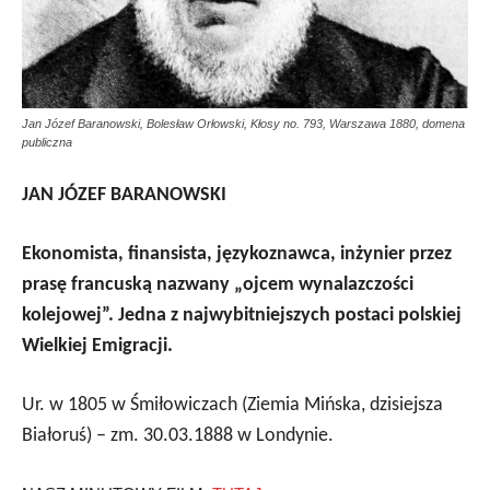
Jan Józef Baranowski, Bolesław Orłowski, Kłosy no. 793, Warszawa 1880, domena
publiczna
JAN JÓZEF BARANOWSKI
Ekonomista, finansista, językoznawca, inżynier przez
prasę francuską nazwany „ojcem wynalazczości
kolejowej”. Jedna z najwybitniejszych postaci polskiej
Wielkiej Emigracji.
Ur. w 1805 w Śmiłowiczach (Ziemia Mińska, dzisiejsza
Białoruś) – zm. 30.03.1888 w Londynie.