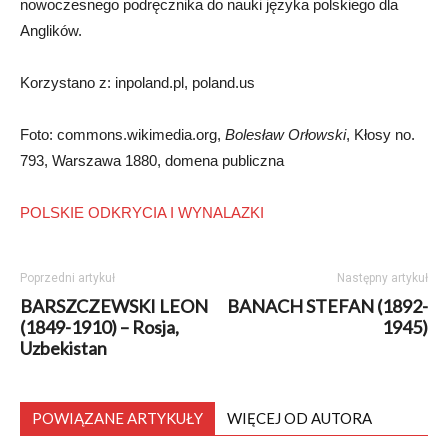
nowoczesnego podręcznika do nauki języka polskiego dla
Anglików.
Korzystano z: inpoland.pl, poland.us
Foto: commons.wikimedia.org,
Bolesław Orłowski
, Kłosy no.
793, Warszawa 1880, domena publiczna
POLSKIE ODKRYCIA I WYNALAZKI
Poprzedni artykuł
Następny artykuł
BARSZCZEWSKI LEON
BANACH STEFAN (1892-
(1849-1910) – Rosja,
1945)
Uzbekistan
POWIĄZANE ARTYKUŁY
WIĘCEJ OD AUTORA