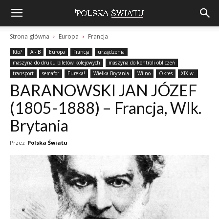
Strona główna
Europa
Francja
Kto?
A - B
Europa
Francja
urządzenia
maszyna do druku biletów kolejowych
maszyna do kontroli obliczeń
transport
semafor
Eureka!
Wielka Brytania
Wilno
Okres
XIX w.
BARANOWSKI JAN JÓZEF
(1805-1888) – Francja, Wlk.
Brytania
Przez
Polska Światu