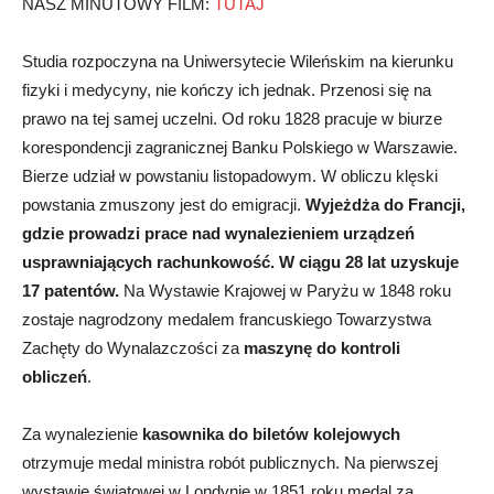
NASZ MINUTOWY FILM:
TUTAJ
Studia rozpoczyna na Uniwersytecie Wileńskim na kierunku
fizyki i medycyny, nie kończy ich jednak. Przenosi się na
prawo na tej samej uczelni. Od roku 1828 pracuje w biurze
korespondencji zagranicznej Banku Polskiego w Warszawie.
Bierze udział w powstaniu listopadowym. W obliczu klęski
powstania zmuszony jest do emigracji.
Wyjeżdża do Francji,
gdzie prowadzi prace nad wynalezieniem urządzeń
usprawniających rachunkowość. W ciągu 28 lat uzyskuje
17 patentów.
Na Wystawie Krajowej w Paryżu w 1848 roku
zostaje nagrodzony medalem francuskiego Towarzystwa
Zachęty do Wynalazczości za
maszynę do kontroli
obliczeń
.
Za wynalezienie
kasownika do biletów kolejowych
otrzymuje medal ministra robót publicznych. Na pierwszej
wystawie światowej w Londynie w 1851 roku medal za