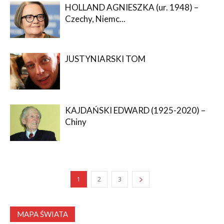
HOLLAND AGNIESZKA (ur. 1948) –
Czechy, Niemc...
JUSTYNIARSKI TOM
KAJDAŃSKI EDWARD (1925-2020) –
Chiny
1
2
3
MAPA ŚWIATA