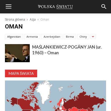
Strona główna
Azja
Oman
OMAN
Afganistan
Armenia
Azerbejdżan
Birma
Chiny
MAŚLANKIEWICZ-POGÁNY JAN (ur.
1960) – Oman
MAPA ŚWIATA