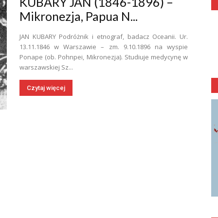
KUBARY JAN (1846-1896) –
Mikronezja, Papua N...
JAN KUBARY Podróżnik i etnograf, badacz Oceanii. Ur.
13.11.1846 w Warszawie – zm. 9.10.1896 na wyspie
Ponape (ob. Pohnpei, Mikronezja). Studiuje medycynę w
warszawskiej Sz...
Czytaj więcej