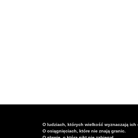
O ludziach, których wielkość wyznaczają ich 
O osiągnięciach, które nie znają granic.
O sławie, o którą nikt nie zabiegał.