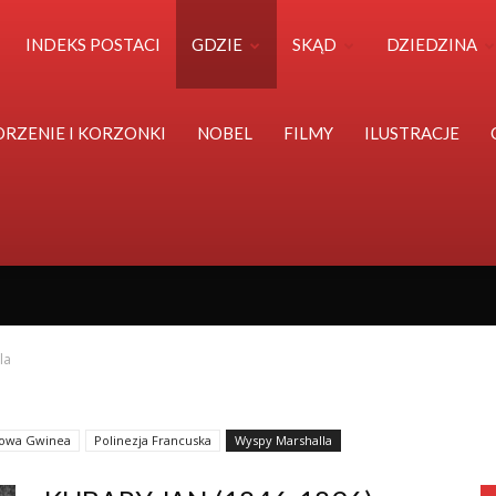
Polska
INDEKS POSTACI
GDZIE
SKĄD
DZIEDZINA
Światu
ORZENIE I KORZONKI
NOBEL
FILMY
ILUSTRACJE
la
owa Gwinea
Polinezja Francuska
Wyspy Marshalla