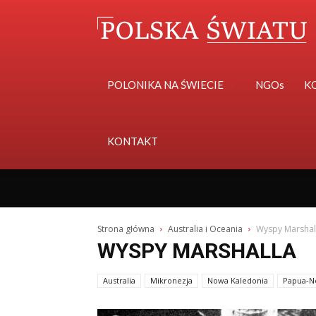
POLONIKA NA ŚWIECIE
NGOs
K
KONTAKT
Strona główna
Australia i Oceania
Wyspy Marshal
WYSPY MARSHALLA
Australia
Mikronezja
Nowa Kaledonia
Papua-N