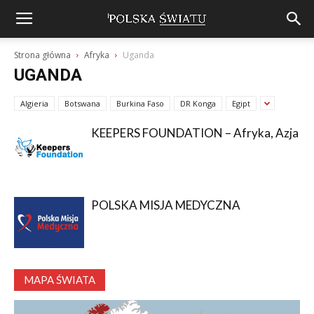
Strona główna
Afryka
Uganda
UGANDA
Algieria
Botswana
Burkina Faso
DR Konga
Egipt
KEEPERS FOUNDATION – Afryka, Azja
POLSKA MISJA MEDYCZNA
MAPA ŚWIATA