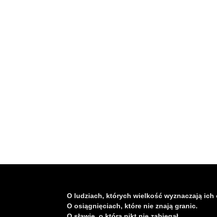
O ludziach, których wielkość wyznaczają ich 
O osiągnięciach, które nie znają granic.
O sławie, o którą nikt nie zabiegał.