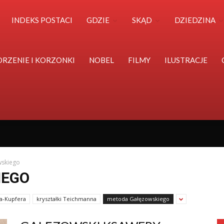
Polska
INDEKS POSTACI
GDZIE
SKĄD
DZIEDZINA
Światu
ORZENIE I KORZONKI
NOBEL
FILMY
ILUSTRACJE
skiego
IEGO
a-Kupfera
kryształki Teichmanna
metoda Gałęzowskiego