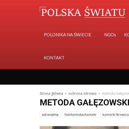
POLONIKA NA ŚWIECIE
NGOs
K
KONTAKT
Strona główna
ochrona zdrowia
metoda Gałęzow
METODA GAŁĘZOWSK
adrenalina
fotohemotachometr
komórki Browicz