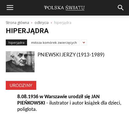
Strona główna
odkrycia
hiperjądra
HIPERJĄDRA
hiperjądra
mitoza komórek zwierzęcych
PNIEWSKI JERZY (1913-1989)
URODZINY
8.08.1936 w Warszawie urodził się JAN
PIEŃKOWSKI
- ilustrator i autor książek dla dzieci,
poliglota.