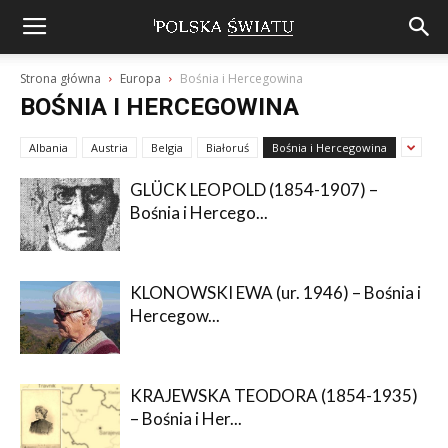
Strona główna
Europa
Bośnia i Hercegowina
BOŚNIA I HERCEGOWINA
Albania
Austria
Belgia
Białoruś
Bośnia i Hercegowina
GLÜCK LEOPOLD (1854-1907) –
Bośnia i Hercego...
KLONOWSKI EWA (ur. 1946) – Bośnia i
Hercegow...
KRAJEWSKA TEODORA (1854-1935)
– Bośnia i Her...