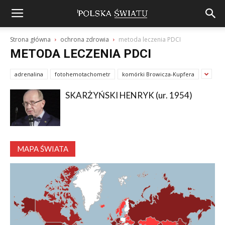
Strona główna
ochrona zdrowia
metoda leczenia PDCI
METODA LECZENIA PDCI
adrenalina
fotohemotachometr
komórki Browicza-Kupfera
SKARŻYŃSKI HENRYK (ur. 1954)
MAPA ŚWIATA