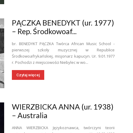
PĄCZKA BENEDYKT (ur. 1977)
– Rep. Środkowoaf...
br. BENEDYKT PĄCZKA Twórca African Music School -
pierwszej szkoły muzycznej w Republice
Środkowoafrykańskiej, misjonarz kapucyn. Ur. 9.01.1977
r. Pochodzi z miejscowości Niebylec w wo...
Czytaj więcej
WIERZBICKA ANNA (ur. 1938)
– Australia
ANNA WIERZBICKA Językoznawca, twórczyni teorii