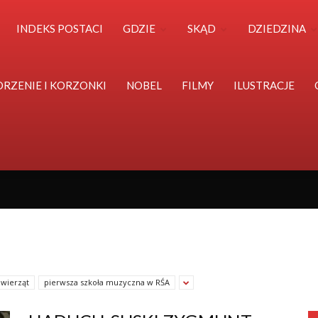
Polska
INDEKS POSTACI
GDZIE
SKĄD
DZIEDZINA
Światu
ORZENIE I KORZONKI
NOBEL
FILMY
ILUSTRACJE
zwierząt
pierwsza szkoła muzyczna w RŚA