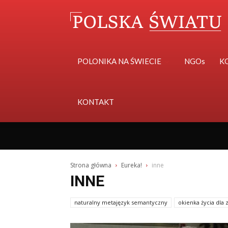
POLONIKA NA ŚWIECIE
NGOs
K
KONTAKT
Strona główna
Eureka!
inne
INNE
naturalny metajęzyk semantyczny
okienka życia dla 