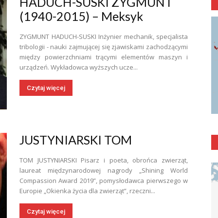
HADUCH-SUSKI ZYGMUNT
(1940-2015) – Meksyk
ZYGMUNT HADUCH-SUSKI Inżynier mechanik, specjalista
tribologii - nauki zajmującej się zjawiskami zachodzącymi
między powierzchniami trącymi elementów maszyn i
urządzeń. Wykładowca wyższych ucze...
Czytaj więcej
JUSTYNIARSKI TOM
TOM JUSTYNIARSKI Pisarz i poeta, obrońca zwierząt,
laureat międzynarodowej nagrody „Shining World
Compassion Award 2019”, pomysłodawca pierwszego w
Europie „Okienka życia dla zwierząt”, rzeczni...
Czytaj więcej