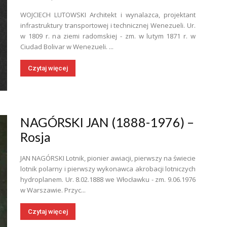
WOJCIECH LUTOWSKI Architekt i wynalazca, projektant
infrastruktury transportowej i technicznej Wenezueli. Ur.
w 1809 r. na ziemi radomskiej - zm. w lutym 1871 r. w
Ciudad Bolivar w Wenezueli. ...
Czytaj więcej
NAGÓRSKI JAN (1888-1976) –
Rosja
JAN NAGÓRSKI Lotnik, pionier awiacji, pierwszy na świecie
lotnik polarny i pierwszy wykonawca akrobacji lotniczych
hydroplanem. Ur. 8.02.1888 we Włocławku - zm. 9.06.1976
w Warszawie. Przyc...
Czytaj więcej