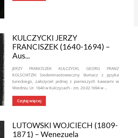
KULCZYCKI JERZY
FRANCISZEK (1640-1694) –
Aus...
JERZY FRANCISZEK KULCZYCKI, GEORG FRANZ
KOLSCHITZKI Siedemnastowieczny tłumacz z języka
tureckiego, założyciel jednej z pierwszych kawiarni w
Wiedniu. Ur. 1640 w Kulczycach - zm. 20.02.1694 w ...
Czytaj więcej
LUTOWSKI WOJCIECH (1809-
1871) – Wenezuela