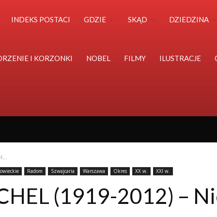
Polska
INDEKS POSTACI
GDZIE
SKĄD
DZIEDZINA
Światu
ORZENIE I KORZONKI
NOBEL
FILMY
ILUSTRACJE
...
owieckie
Radom
Szwajcaria
Warszawa
Okres
XX w.
XXI w.
EL (1919-2012) – Ni