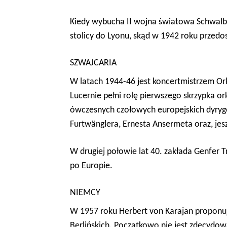
Kiedy wybucha II wojna światowa Schwalb
stolicy do Lyonu, skąd w 1942 roku przedos
SZWAJCARIA
W latach 1944-46 jest koncertmistrzem Ork
Lucernie pełni rolę pierwszego skrzypka ork
ówczesnych czołowych europejskich dyryge
Furtwä
nglera, Ernesta Ansermeta
oraz, je
W drugiej połowie lat 40. zakłada
Genfer T
po Europie.
NIEMCY
W 1957 roku Herbert von Karajan proponu
Berlińskich. Początkowo nie jest zdecydowan