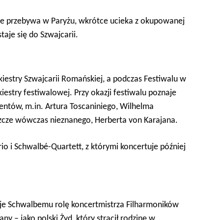
e przebywa w Paryżu, wkrótce ucieka z okupowanej
taje się do Szwajcarii.
iestry Szwajcarii Romańskiej, a podczas Festiwalu w
iestry festiwalowej. Przy okazji festiwalu poznaje
ntów, m.in. Artura Toscaniniego, Wilhelma
szcze wówczas nieznanego, Herberta von Karajana.
rio i Schwalb
é
-Quartett
, z którymi koncertuje później
je Schwalbemu rolę koncertmistrza Filharmoników
y – jako polski Żyd, który stracił rodzinę w