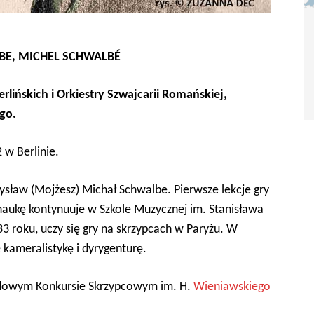
BE, MICHEL SCHWALBÉ
rlińskich i
Orkiestry Szwajcarii Romańskiej
,
go.
 w Berlinie.
sław (Mojżesz) Michał Schwalbe. Pierwsze lekcje gry
naukę kontynuuje w Szkole Muzycznej im. Stanisława
 roku, uczy się gry na skrzypcach w Paryżu. W
kameralistykę i dyrygenturę.
odowym Konkursie Skrzypcowym im. H.
Wieniawskiego