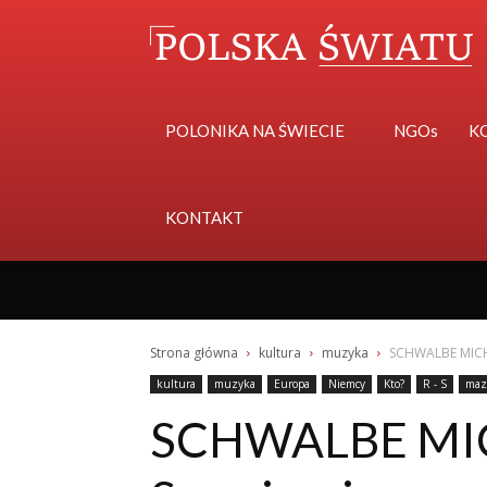
POLONIKA NA ŚWIECIE
NGOs
K
KONTAKT
Strona główna
kultura
muzyka
SCHWALBE MICH
kultura
muzyka
Europa
Niemcy
Kto?
R - S
maz
SCHWALBE MICH