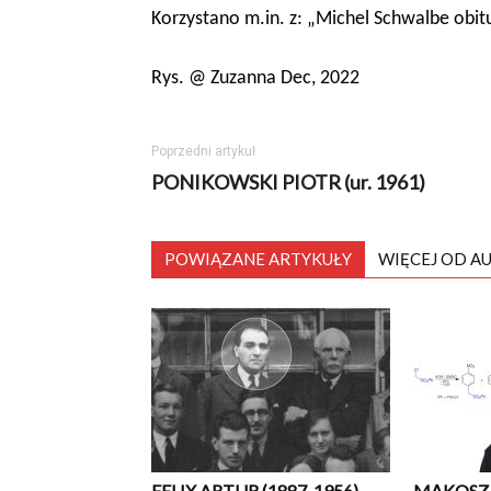
Korzystano m.in. z: „Michel Schwalbe obi
Rys.
@ Zuzanna Dec, 2022
Poprzedni artykuł
PONIKOWSKI PIOTR (ur. 1961)
POWIĄZANE ARTYKUŁY
WIĘCEJ OD A
FELIX ARTUR (1887-1956)
MĄKOSZ