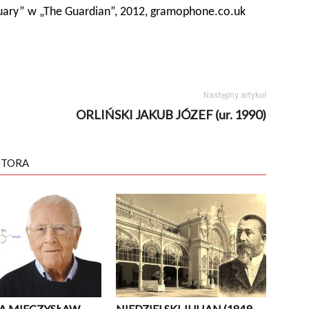
tuary” w „The Guardian”, 2012, gramophone.co.uk
Następny artykuł
ORLIŃSKI JAKUB JÓZEF (ur. 1990)
UTORA
A MIECZYSŁAW
NIEDZIELSKI JULIAN (1849-