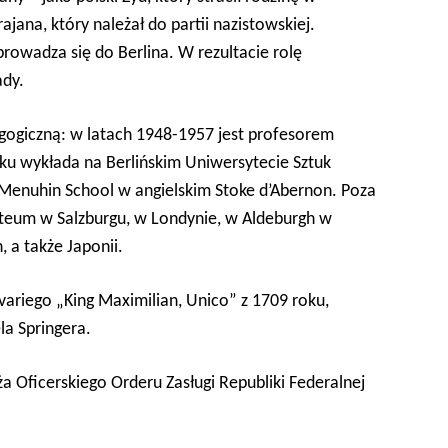
ajana, który należał do partii nazistowskiej.
prowadza się do Berlina. W rezultacie rolę
ady.
agogiczną: w latach 1948-1957 jest profesorem
u wykłada na Berlińskim Uniwersytecie Sztuk
 Menuhin School w angielskim Stoke d’Abernon. Poza
teum w Salzburgu, w Londynie, w Aldeburgh w
, a także Japonii.
variego „King Maximilian, Unico” z 1709 roku,
la Springera.
a Oficerskiego Orderu Zasługi Republiki Federalnej