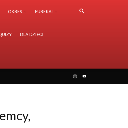
OKRES
EUREKA!
QUIZY
DLA DZIECI
emcy,