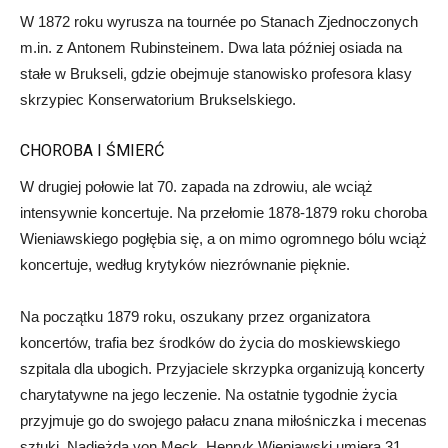
W 1872 roku wyrusza na tournée po Stanach Zjednoczonych
m.in. z Antonem Rubinsteinem. Dwa lata później osiada na
stałe w Brukseli, gdzie obejmuje stanowisko profesora klasy
skrzypiec Konserwatorium Brukselskiego.
CHOROBA I ŚMIERĆ
W drugiej połowie lat 70. zapada na zdrowiu, ale wciąż
intensywnie koncertuje. Na przełomie 1878-1879 roku choroba
Wieniawskiego pogłębia się, a on mimo ogromnego bólu wciąż
koncertuje, według krytyków niezrównanie pięknie.
Na początku 1879 roku, oszukany przez organizatora
koncertów, trafia bez środków do życia do moskiewskiego
szpitala dla ubogich. Przyjaciele skrzypka organizują koncerty
charytatywne na jego leczenie. Na ostatnie tygodnie życia
przyjmuje go do swojego pałacu znana miłośniczka i mecenas
sztuki, Nadieżda von Meck. Henryk Wieniawski umiera 31