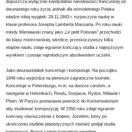
dopuszcza wyłącznie kandydatów narodowości francuskiej od
dwunastego roku życia, jednak dla ośmioletniego Polaka
władze robią wyjątek: 28.11.1843 r. rozpoczyna naukę w
klasie profesora Josepha Lamberta Massarta. Po roku nauki
młody Wieniawski znany jako „Le petit Polonais” przechodzi
do klasy mistrzowskiej, wkrótce, przeskoczywszy kilka
etapów nauki, zdaje egzamin kończący studia z najwyższym
wynikiem i zostaje najmłodszym absolwentem uczelni.
Jako dwunastolatek koncertuje i komponuje. Na początku
1848 roku wyjeżdża na pierwsze zagraniczne tournée.
Koncertuje w Petersburgu, m.in. na dworze carskim, a
następnie w Helsinkach, Rewlu, Dorpacie, Rydze, Mitawie i
Ploen. W Paryżu postanawia powrócić do Konserwatorium
aby studiować kompozycję. W 1950 roku zdaje egzamin
końcowy równocześnie z bratem, Józefem, który po
ukończeniu studiów pianistycznych również podjął studia
kompozycji. Bracia często koncertują wspólnie.