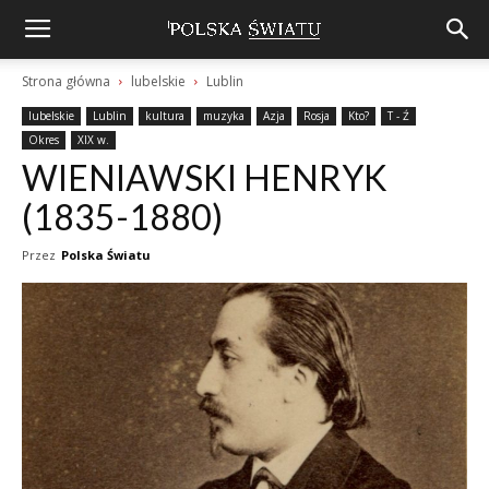
Strona główna
lubelskie
Lublin
lubelskie
Lublin
kultura
muzyka
Azja
Rosja
Kto?
T - Ź
Okres
XIX w.
WIENIAWSKI HENRYK
(1835-1880)
Przez
Polska Światu