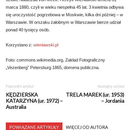
marca 1880, czyli w wieku niespełna 45 lat. 3 kwietnia odbywa
się uroczystość pogrzebowa w Moskwie, kilka dni później – w
Warszawie. W orszaku żałobnym w Warszawie bierze udział
ponad 40 tysięcy osób.
Korzystano z:
wieniawski.pl
Foto: commons.wikimedia.org, Zakład Fotograficzny
„Vezenberg” Petersburg 1865, domena publiczna.
Poprzedni artykuł
Następny artykuł
KĘDZIERSKA
TRELA MAREK (ur. 1953)
KATARZYNA (ur. 1972) –
– Jordania
Australia
POWIĄZANE ARTYKUŁY
WIĘCEJ OD AUTORA