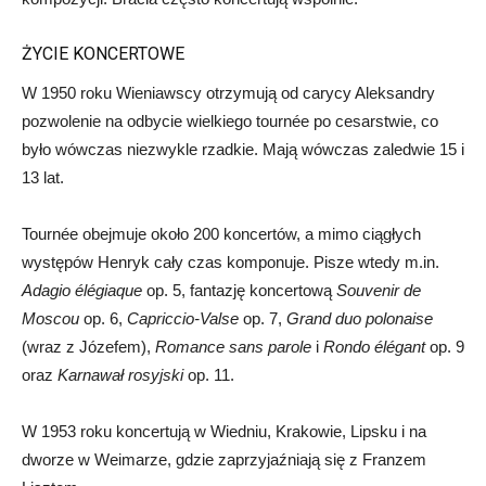
ŻYCIE KONCERTOWE
W 1950 roku Wieniawscy otrzymują od carycy Aleksandry
pozwolenie na odbycie wielkiego tournée po cesarstwie, co
było wówczas niezwykle rzadkie. Mają wówczas zaledwie 15 i
13 lat.
Tournée obejmuje około 200 koncertów, a mimo ciągłych
występów Henryk cały czas komponuje. Pisze wtedy m.in.
Adagio
é
l
é
giaque
op. 5, fantazję koncertową
Souvenir de
Moscou
op. 6,
Capriccio-Valse
op. 7,
Grand duo polonaise
(wraz z Józefem),
Romance sans parole
i
Rondo
é
l
é
gant
op. 9
oraz
Karnawał rosyjski
op. 11.
W 1953 roku koncertują w Wiedniu, Krakowie, Lipsku i na
dworze w Weimarze, gdzie zaprzyjaźniają się z Franzem