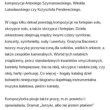
kompozycje Antoniego Szymanowskiego, Witolda
Lutosławskiego czy Krzysztofa Pendereckiego.
W ciągu kilku dekad powstają kompozycje na fortepian solo,
skrzypce solo, a także skrzypce i fortepian. Dzieła
orkiestrowe obejmują między innymi cztery symfonie,
koncerty, symfonietty, suity i uwertury. Grażyna Bacewicz
tworzy muzykę przeznaczoną dla solistów, wielkich orkiestr, a
także zespołów kameralnych. Wśród tych ostatnich
znajdziemy, prócz standardowych kwartetów smyczkowych,
kwintety fortepianowe, tria na obój, skrzypce i wiolonczelę, czy
obój, harfę i perkusję. Co więcej – bogaty katalog dzieł
bohaterki niniejszego biogramu dopełniają instrumentalna
muzyka baletowa, pieśni i kantaty.
Kompozytorka pisuje także prozę, m.in. powieści i
opowiadania. Dramat „Jerzyki, albo nie jestem ptakiem”