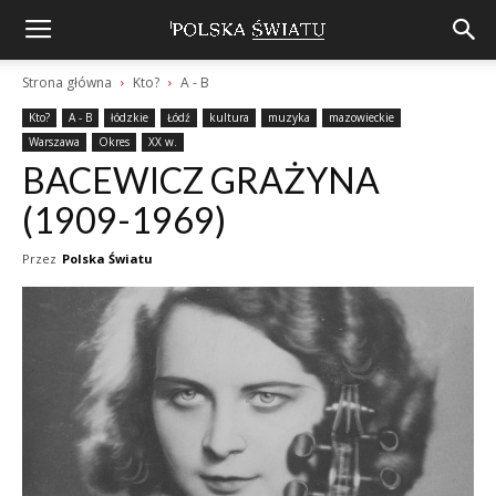
Strona główna
Kto?
A - B
Kto?
A - B
łódzkie
Łódź
kultura
muzyka
mazowieckie
Warszawa
Okres
XX w.
BACEWICZ GRAŻYNA
(1909-1969)
Przez
Polska Światu