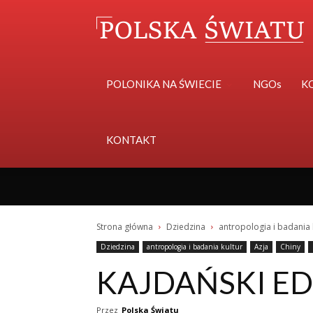
POLONIKA NA ŚWIECIE
NGOs
K
KONTAKT
Strona główna
Dziedzina
antropologia i badania 
Dziedzina
antropologia i badania kultur
Azja
Chiny
KAJDAŃSKI EDW
Przez
Polska Światu