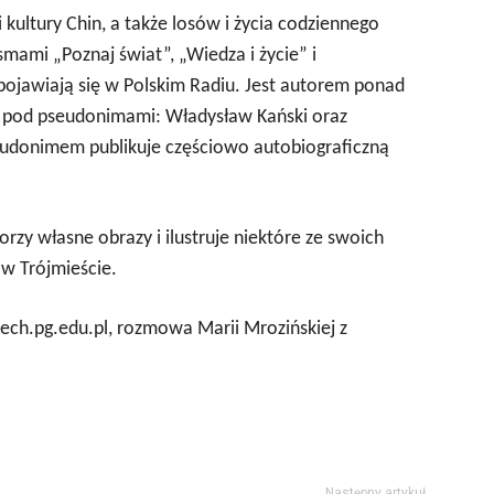
i kultury Chin, a także losów i życia codziennego
smami „Poznaj świat”, „Wiedza i życie” i
ojawiają się w Polskim Radiu. Jest autorem ponad
na pod pseudonimami: Władysław Kański oraz
eudonimem publikuje częściowo autobiograficzną
orzy własne obrazy i ilustruje niektóre ze swoich
 w Trójmieście.
mech.pg.edu.pl, rozmowa Marii Mrozińskiej z
Następny artykuł