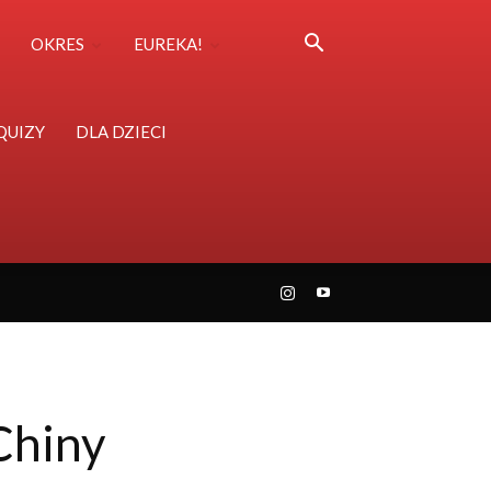
OKRES
EUREKA!
QUIZY
DLA DZIECI
Chiny