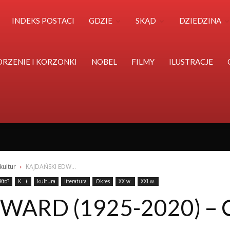
Polska
INDEKS POSTACI
GDZIE
SKĄD
DZIEDZINA
Światu
ORZENIE I KORZONKI
NOBEL
FILMY
ILUSTRACJE
kultur
KAJDAŃSKI EDW...
Kto?
K - Ł
kultura
literatura
Okres
XX w.
XXI w.
ARD (1925-2020) – 