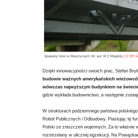
Spawany most w Maurzycach, fot. aut. M Z Wojalski,
CC BY-SA
Dzięki innowacyjności swoich prac, Stefan Br
budowie ważnych amerykańskich wieżowców,
wówczas najwyższym budynkiem na świecie
gdzie wykłada budownictwo, a następnie zostaj
W strukturach podziemnego państwa polskiego 
Robót Publicznych i Odbudowy. Piastując tę fu
Polski ze zniszczeń wojennych. Za to właśnie 
rozstrzelany w ulicznej egzekucji. Na Powązkac