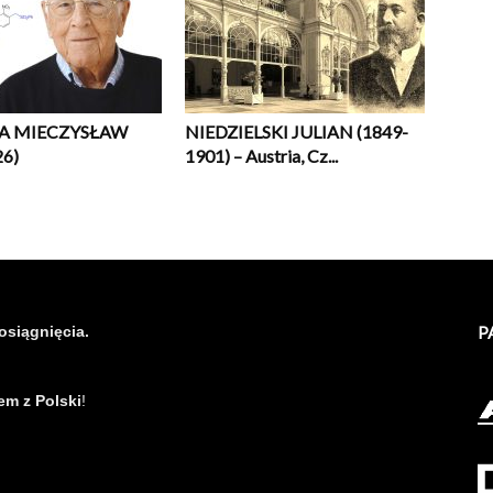
A MIECZYSŁAW
NIEDZIELSKI JULIAN (1849-
26)
1901) – Austria, Cz...
osiągnięcia.
P
em z Polski
!