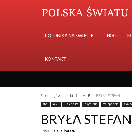
POLONIKA NA ŚWIECIE
NGOs
K
KONTAKT
Strona główna
Kto?
A - B
BRYŁA STEFAN ...
Kto?
A - B
Dziedzina
inżynieria
małopolskie
Krakó
BRYŁA STEFAN 
Przez
Polska Światu