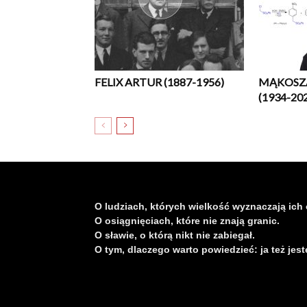
FELIX ARTUR (1887-1956)
MĄKOSZ
(1934-20
O ludziach, których wielkość wyznaczają ich 
O osiągnięciach, które nie znają granic.
O sławie, o którą nikt nie zabiegał.
O tym, dlaczego warto powiedzieć: ja też jest