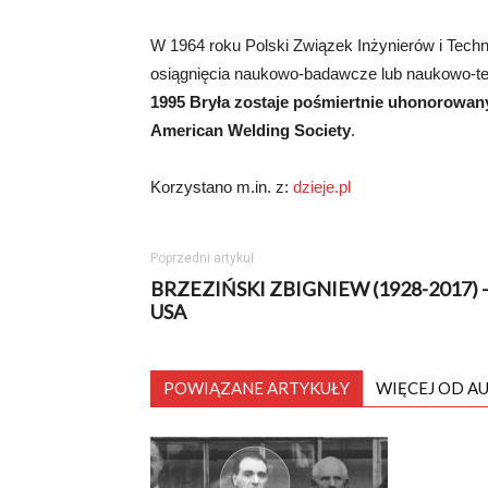
W 1964 roku Polski Związek Inżynierów i Tech
osiągnięcia naukowo-badawcze lub naukowo-tec
1995 Bryła zostaje pośmiertnie uhonorowan
American Welding Society
.
Korzystano m.in. z:
dzieje.pl
Poprzedni artykuł
BRZEZIŃSKI ZBIGNIEW (1928-2017) 
USA
POWIĄZANE ARTYKUŁY
WIĘCEJ OD A