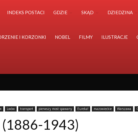
Polska
INDEKS POSTACI
GDZIE
SKĄD
DZIEDZINA
Światu
ORZENIE I KORZONKI
NOBEL
FILMY
ILUSTRACJE
w
Lwów
transport
pierwszy most spawany
Eureka!
mazowieckie
Warszawa
(1886-1943)