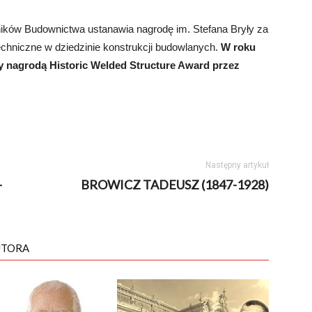
ników Budownictwa ustanawia nagrodę im. Stefana Bryły za
hniczne w dziedzinie konstrukcji budowlanych.
W roku
y nagrodą Historic Welded Structure Award przez
Następny artykuł
–
BROWICZ TADEUSZ (1847-1928)
UTORA