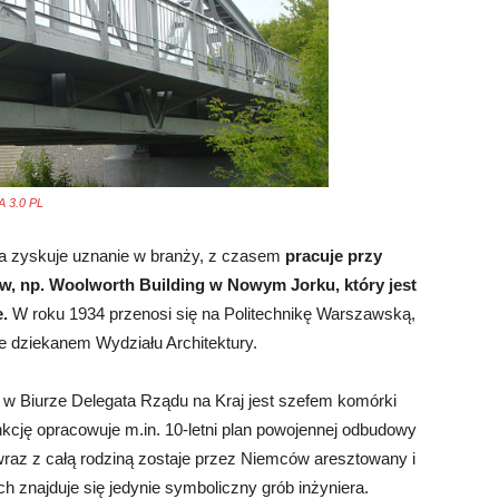
 3.0 PL
yła zyskuje uznanie w branży, z czasem
pracuje przy
 np. Woolworth Building w Nowym Jorku, który jest
.
W roku 1934 przenosi się na Politechnikę Warszawską,
e dziekanem Wydziału Architektury.
w Biurze Delegata Rządu na Kraj jest szefem komórki
nkcję opracowuje m.in. 10-letni plan powojennej odbudowy
wraz z całą rodziną zostaje przez Niemców aresztowany i
h znajduje się jedynie symboliczny grób inżyniera.