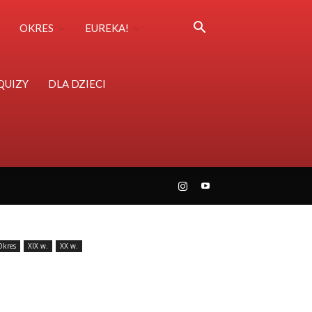
OKRES
EUREKA!
QUIZY
DLA DZIECI
Okres
XIX w.
XX w.