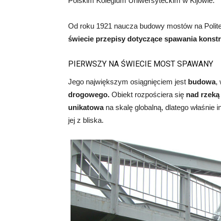
Polskim Kolegium Uniwersyteckim w Kijowie.
Od roku 1921 naucza budowy mostów na Polit
świecie przepisy dotyczące spawania konstr
PIERWSZY NA ŚWIECIE MOST SPAWANY
Jego największym osiągnięciem jest
budowa
,
drogowego.
Obiekt rozpościera się
nad rzeką
unikatowa
na skalę globalną, dlatego właśnie i
jej z bliska.