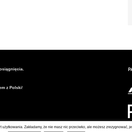
osiągnięcia.
P
em z Polski
!
rt użytkowania. Zakładamy, że nie masz nic przeciwko, ale możesz zrezygnować, jeś