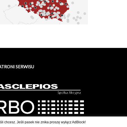
ATRONI SERWISU
li chcesz. Jeśli pasek nie znika proszę wyłącz AdBlock!