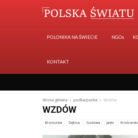
POLONIKA NA ŚWIECIE
NGOs
K
KONTAKT
Strona główna
podkarpackie
Wzdów
WZDÓW
Broniszów
Dębica
Godowa
Jasło
Krościenk