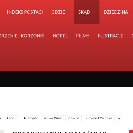
Polska
INDEKS POSTACI
GDZIE
SKĄD
DZIEDZINA
Światu
ORZENIE I KORZONKI
NOBEL
FILMY
ILUSTRACJE
o
Łańcut
Niebylec
Nowa Wieś
Płowce
Płowce k/Sanoka