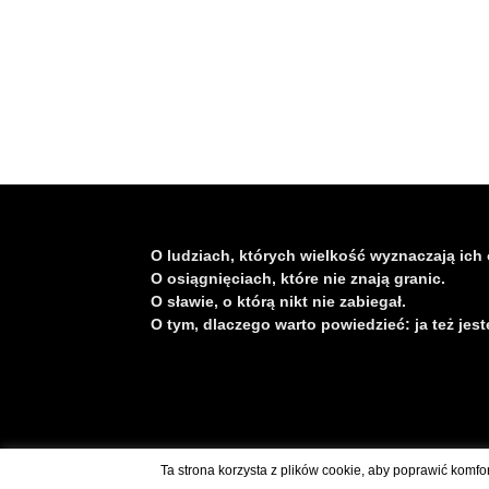
O ludziach, których wielkość wyznaczają ich 
O osiągnięciach, które nie znają granic.
O sławie, o którą nikt nie zabiegał.
O tym, dlaczego warto powiedzieć: ja też jest
Skontaktuj się z nami: kontakt@polskaswiatu.pl
Ta strona korzysta z plików cookie, aby poprawić komfo