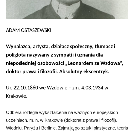
ADAM OSTASZEWSKI
W
ynalazca, artysta, działacz społeczny, tłumacz i
poliglota
nazywany z sympatii i uznania dla
niepośledniej osobowości „Leonardem ze Wzdowa”,
d
oktor prawa i filozofii. Absolutny ekscentryk.
Ur. 22.10.1860 we Wzdowie – zm. 4.03.1934 w
Krakowie.
Odbiera rozległe wykształcenie na ważnych europejskich
uczelniach, m.in. w Krakowie (doktorat z prawa i filozofii),
Wiedniu, Paryżu i Berlinie. Zajmują go sztuki plastyczne, teoria