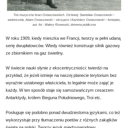
Trio muzyczne braci Ostaszewskich. Od lewej: Stanisław Ostaszewski –
wiolonczela, Adam Ostaszewski – skrzypce i Kazimierz Ostaszewski – fortepian,
aut. fot : Walery Rzewuski, domena publiczna
W roku 1909, kiedy mieszka we Francji, tworzy w pełni udaną
serię dwupłatowców. Wtedy również konstruuje silnik gazowy
ze zbiornikiem na gaz świetlny.
W świecie nauki słynie z ekscentryczności: twierdzi na
przykład, że jeżeli istnieje na naszej planecie terytorium bez
wyraźnie ustalonego właściciela, to legalnie może zająć je
każdy. W ten sposób staje się samozwańczym cesarzem
Antarktydy, królem Bieguna Południowego, Troi etc.
Posługuje się podobno ponad dwudziestoma językami, co też
wykorzystuje przy tłumaczeniu poetów z różnych zakątków
świata na polski. Tworzy język międzynarodowy,