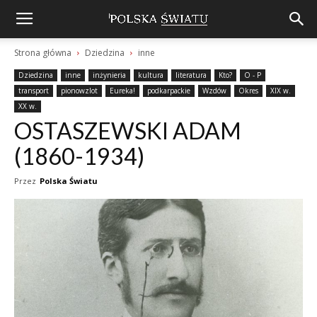
Strona główna
Dziedzina
inne
Dziedzina
inne
inżynieria
kultura
literatura
Kto?
O - P
transport
pionowzlot
Eureka!
podkarpackie
Wzdów
Okres
XIX w.
XX w.
OSTASZEWSKI ADAM
(1860-1934)
Przez
Polska Światu