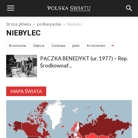
Strona główna
podkarpackie
Niebylec
NIEBYLEC
Broniszów
Dębica
Godowa
Jasło
Krościenko
PĄCZKA BENEDYKT (ur. 1977) – Rep.
Środkowoaf...
MAPA ŚWIATA