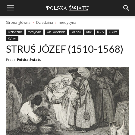
Strona główna
Dziedzina
medycyna
Dziedzina
medycyna
wielkopolskie
Poznań
Kto?
R - S
Okres
XVI w.
STRUŚ JÓZEF (1510-1568)
Przez
Polska Światu