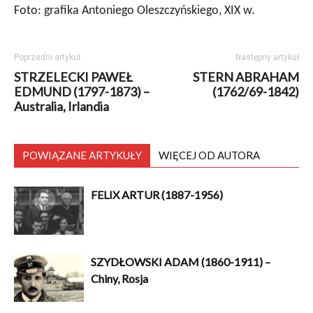
Foto: grafika Antoniego Oleszczyńskiego, XIX w.
Poprzedni artykuł
Następny artykuł
STRZELECKI PAWEŁ
STERN ABRAHAM
EDMUND (1797-1873) –
(1762/69-1842)
Australia, Irlandia
POWIĄZANE ARTYKUŁY
WIĘCEJ OD AUTORA
FELIX ARTUR (1887-1956)
SZYDŁOWSKI ADAM (1860-1911) –
Chiny, Rosja