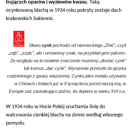
trujących oparów i wyziewów kwasu
. Taką
ocynkowaną blachą w 1934 roku pokryty zostaje dach
krakowskich Sukiennic.
Słowo
cynk
pochodzi od niemieckiego „Zink”, czyli
„ząb”, „szpic”, ale i umówiony znak, na przykład gest palcem.
Ze względu na to ostatnie znaczenie możemy „dostać cynk”
lub komuś „dać cynk”. Wyrażenie przeszło do języka
codziennego z gwary więziennej. Cynku jako metalu używano
w Chinach i Indiach już w II tysiącleciu przed naszą erą, w
Europie zaś zaskakująco późno, bo dopiero w wieku XVI n.e.
W 1934 roku w Hucie Pokój uruchamia linię do
walcowania cienkiej blachy na zimno według własnego
pomysłu.