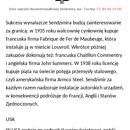
Szkic walcarki dwudziestowałkowej Sendzimira, aut.: Cschirp,
CC BY-SA 3.0 DE
Sukcesy wynalazcze Sendzimira budzą zainteresowanie
za granicą: w 1935 roku walcownię cynkownię kupuje
francuska firma
Fabrique de Fer de Maubeuge
, która
instaluje ją w mieście Louvroil. Wkrótce później
zakupów dokonują też: francuska Chatillon Commentry
i angielska firma John Summers. W 1938 roku licencję
kupuje piąta na świecie potęga przemysły stalowego,
czyli amerykańska firma Armco Steel. Sendzimir za
każdym razem nadzoruje instalacje autorskich urządzeń,
w konsekwencji podróżuje do Francji, Anglii i Stanów
Zjednoczonych.
USA