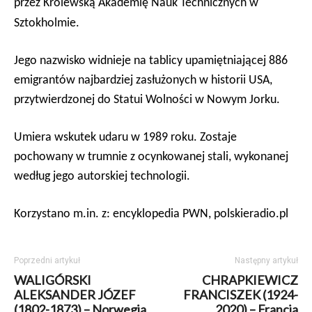
przez Kr
ó
lewską Akademię Nauk Technicznych w
Sztokholmie.
Jego nazwisko widnieje na tablicy upamiętniającej 886
emigrantów najbardziej zasłużonych w historii USA,
przytwierdzonej do Statui Wolności w Nowym Jorku.
Umiera wskutek udaru w 1989 roku. Zostaje
pochowany w trumnie z ocynkowanej stali, wykonanej
według jego autorskiej technologii.
Korzystano m.in. z: encyklopedia PWN, polskieradio.pl
Poprzedni artykuł
Następny artykuł
WALIGÓRSKI
CHRAPKIEWICZ
ALEKSANDER JÓZEF
FRANCISZEK (1924-
(1802-1873) – Norwegia
2020) – Francja