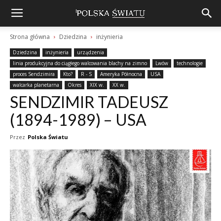
Strona główna
Dziedzina
inżynieria
Dziedzina
inżynieria
urządzenia
linia produkcyjna do ciągłego walcowania blachy na zimno
Lwów
technologie
proces Sendzimira
Kto?
R - S
Ameryka Północna
USA
walcarka planetarna
Okres
XIX w.
XX w.
SENDZIMIR TADEUSZ
(1894-1989) – USA
Przez
Polska Światu