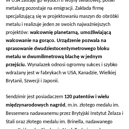
W USA zastaje go wybuch II wojny światowej, polski
metalurg pozostaje na emigracji. Zakłada firmę
specjalizującą się w projektowaniu maszyn do obróbki
metalu i realizuje jeden ze swoich najważniejszych
projektów:
walcownię planetarną, umożliwiającą
walcowanie na gorąco. Urządzenie pozwala na
sprasowanie dwudziestocentymetrowego bloku
metalu w dwumilimetrową blachę w jednym
przejściu.
Wynalazek odnosi ogromny sukces i szybko
wdrażany jest w fabrykach w USA, Kanadzie, Wielkiej
Brytanii, Szwecji i Japonii.
Sendzimir jest posiadaczem
120 patentów i wielu
międzynarodowych nagród
, m.in. złotego medalu im.
Bessemera nadawanemu przez Brytyjski Instytut Żelaza i
Stali oraz złotego medalu
im. Brinella
, nadawanego