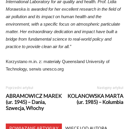
International Laboratory for air quality and health. Prof. Lidia
Morawska is awarded for her excellent research in the field of
air pollution and its impact on human health and the
environment, with a specific focus on atmospheric particulate
matter. Her extraordinary dedication and impact have built a
bridge from fundamental science to real-world policy and
practice to provide clean air for all.”
Korzystano m.in. z: materiały Queensland University of
Technology, serwis unesco.org
Poprzedni artykuł
Następny artykuł
ABRAMOWICZ MAREK
KOLANOWSKA MARTA
(ur. 1945) – Dania,
(ur. 1985) – Kolumbia
Szwecja, Włochy
POWIĄZANE ARTYKUŁY
WIĘCEJ OD AUTORA