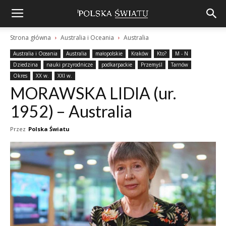
Strona główna
Australia i Oceania
Australia
Australia i Oceania
Australia
małopolskie
Kraków
Kto?
M - N
Dziedzina
nauki przyrodnicze
podkarpackie
Przemyśl
Tarnów
Okres
XX w.
XXI w.
MORAWSKA LIDIA (ur.
1952) – Australia
Przez
Polska Światu