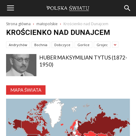
Strona główna
małopolskie
Krościenko nad Dunajcem
KROŚCIENKO NAD DUNAJCEM
Andrychów
Bochnia
Dobczyce
Gorlice
Grojec
HUBER MAKSYMILIAN TYTUS (1872-
1950)
MAPA ŚWIATA