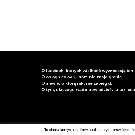
O ludziach, których wielkość wyznaczają ich 
O osiągnięciach, które nie znają granic.
O sławie, o którą nikt nie zabiegał.
O tym, dlaczego warto powiedzieć: ja też jest
Skontaktuj się z nami: kontakt@polskaswiatu.pl
Ta strona korzysta z plików cookie, aby poprawić komfo