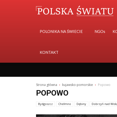
POLONIKA NA ŚWIECIE
NGOs
K
KONTAKT
Strona główna
kujawsko-pomorskie
Popowo
POPOWO
Bydgoszcz
Chełmno
Dębiny
Dobrzyń nad Wisł