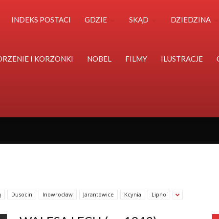
Polska
INDEKS POSTACI
GDZIE
SKĄD
DZIEDZINA
Światu
ORZENIE I KORZONKI
NOBEL
FILMY
ILUSTRACJE
ą
Dusocin
Inowrocław
Jarantowice
Kcynia
Lipno