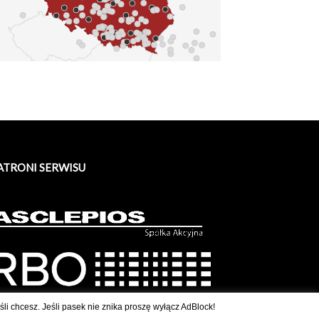
ATRONI SERWISU
li chcesz. Jeśli pasek nie znika proszę wyłącz AdBlock!