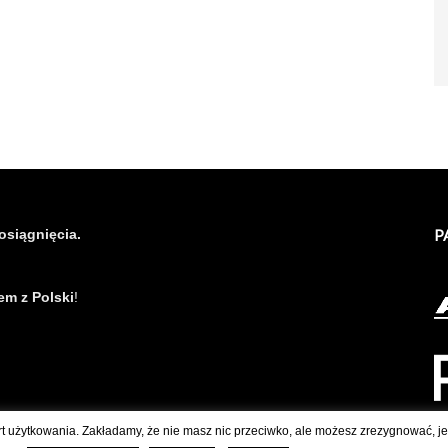
osiągnięcia.
P
em z Polski
!
rt użytkowania. Zakładamy, że nie masz nic przeciwko, ale możesz zrezygnować, jeś