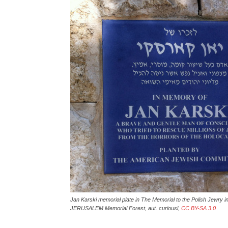
Jan Karski memorial plate in The Memorial to the Polish Jewry 
JERUSALEM Memorial Forest, aut. curiousl,
CC BY-SA 3.0