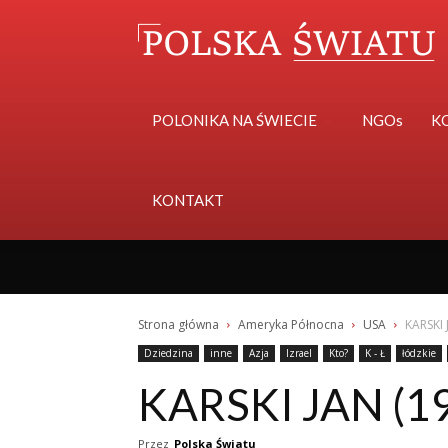
POLONIKA NA ŚWIECIE
NGOs
K
KONTAKT
Strona główna
Ameryka Północna
USA
KARSKI J
Dziedzina
inne
Azja
Izrael
Kto?
K - Ł
łódzkie
KARSKI JAN (19
Przez
Polska Światu