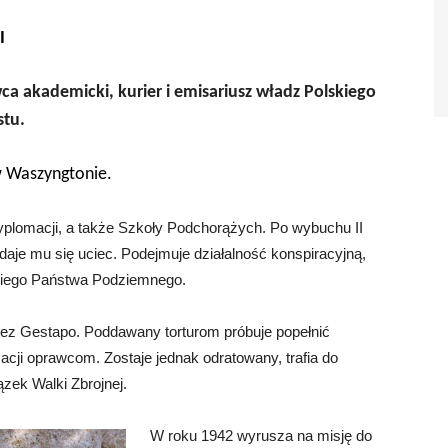
I
a akademicki, kurier i emisariusz władz Polskiego
tu.
w Waszyngtonie.
plomacji, a także Szkoły Podchorążych. Po wybuchu II
udaje mu się uciec. Podejmuje działalność konspiracyjną,
kiego Państwa Podziemnego.
zez Gestapo. Poddawany torturom próbuje popełnić
cji oprawcom. Zostaje jednak odratowany, trafia do
ązek Walki Zbrojnej.
W roku 1942 wyrusza na misję do