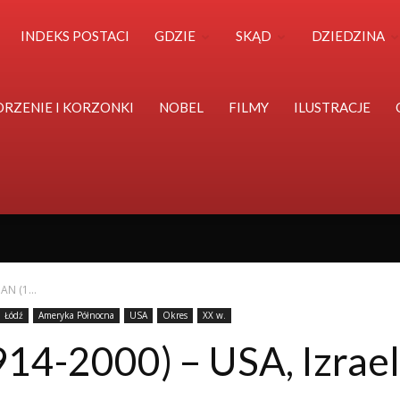
Polska
INDEKS POSTACI
GDZIE
SKĄD
DZIEDZINA
Światu
ORZENIE I KORZONKI
NOBEL
FILMY
ILUSTRACJE
AN (1...
Łódź
Ameryka Północna
USA
Okres
XX w.
14-2000) – USA, Izrael