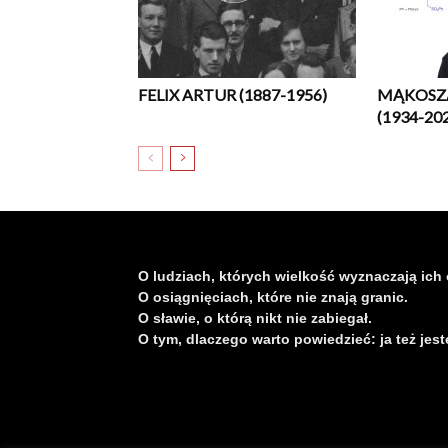
FELIX ARTUR (1887-1956)
MĄKOSZ
(1934-20
O ludziach, których wielkość wyznaczają ich 
O osiągnięciach, które nie znają granic.
O sławie, o którą nikt nie zabiegał.
O tym, dlaczego warto powiedzieć: ja też jest