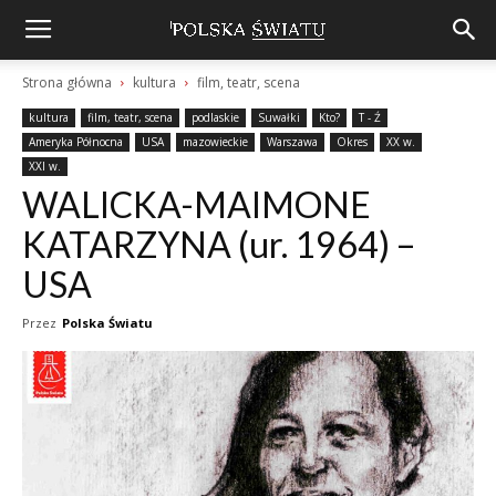
Strona główna
kultura
film, teatr, scena
kultura
film, teatr, scena
podlaskie
Suwałki
Kto?
T - Ź
Ameryka Północna
USA
mazowieckie
Warszawa
Okres
XX w.
XXI w.
WALICKA-MAIMONE
KATARZYNA (ur. 1964) –
USA
Przez
Polska Światu