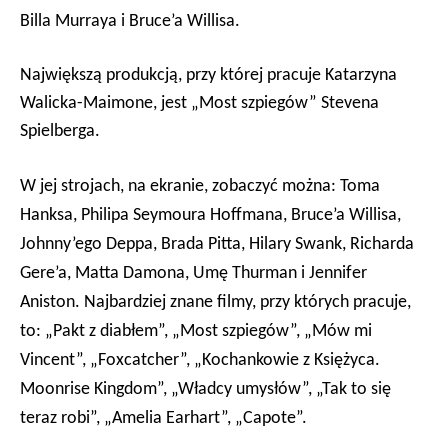
Billa Murraya i Bruce’a Willisa.
Największą produkcją, przy której pracuje Katarzyna
Walicka-Maimone, jest „Most szpiegów” Stevena
Spielberga.
W jej strojach, na ekranie, zobaczyć można:
Toma
Hanksa,
Philip
a
Seymour
a
Hoffman
a, Bruce’a Willisa,
Johnny’ego Deppa, Brada Pitta, Hilary Swank, Richarda
Gere’a, Matta Damona, Umę Thurman i Jennifer
Aniston. Najbardziej znane filmy, przy których pracuje,
to: „Pakt z diabłem”, „Most szpiegów”, „Mów mi
Vincent”, „Foxcatcher”, „Kochankowie z Księżyca.
Moonrise Kingdom”, „Władcy umysłów”, „Tak to się
teraz robi”, „Amelia Earhart”, „Capote”.