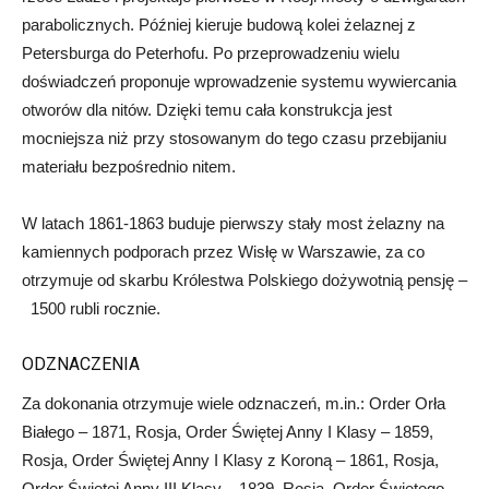
parabolicznych. Później kieruje budową kolei żelaznej z
Petersburga do Peterhofu. Po przeprowadzeniu wielu
doświadczeń proponuje wprowadzenie systemu wywiercania
otworów dla nitów. Dzięki temu cała konstrukcja jest
mocniejsza niż przy stosowanym do tego czasu przebijaniu
materiału bezpośrednio nitem.
W latach 1861-1863 buduje pierwszy stały most żelazny na
kamiennych podporach przez Wisłę w Warszawie, za co
otrzymuje od skarbu Królestwa Polskiego dożywotnią pensję –
1500 rubli rocznie.
ODZNACZENIA
Za dokonania otrzymuje wiele odznaczeń, m.in.: Order Orła
Białego – 1871, Rosja, Order Świętej Anny I Klasy – 1859,
Rosja, Order Świętej Anny I Klasy z Koroną – 1861, Rosja,
Order Świętej Anny III Klasy – 1839, Rosja, Order Świętego