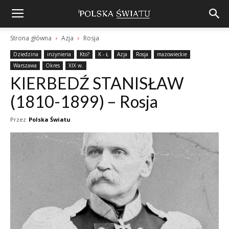
Strona główna
Azja
Rosja
Dziedzina
inżynieria
Kto?
K - Ł
Azja
Rosja
mazowieckie
Warszawa
Okres
XIX w.
KIERBEDŹ STANISŁAW
(1810-1899) – Rosja
Przez
Polska Światu