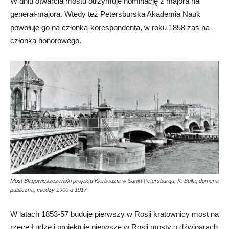
W dniu otwarcia mostu otrzymuje nominację z majora na
generał-majora. Wtedy też Petersburska Akademia Nauk
powołuje go na członka-korespondenta, w roku 1858 zaś na
członka honorowego.
Most Błagowieszczeński projektu Kierbedzia w Sankt Petersburgu, K. Bulla, domena
publiczna, miedzy 1900 a 1917
W latach 1853-57 buduje pierwszy w Rosji kratownicy most na
rzece Łudze i projektuje pierwsze w Rosji mosty o dźwigarach