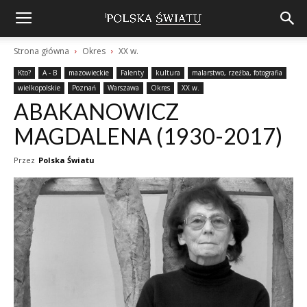
Strona główna
Okres
XX w.
Kto?
A - B
mazowieckie
Falenty
kultura
malarstwo, rzeźba, fotografia
wielkopolskie
Poznań
Warszawa
Okres
XX w.
ABAKANOWICZ
MAGDALENA (1930-2017)
Przez
Polska Światu