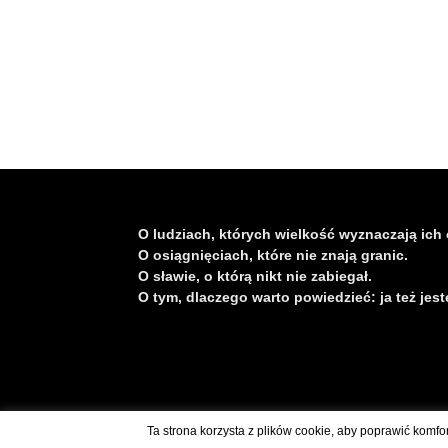
O ludziach, których wielkość wyznaczają ich 
O osiągnięciach, które nie znają granic.
O sławie, o którą nikt nie zabiegał.
O tym, dlaczego warto powiedzieć: ja też jest
Skontaktuj się z nami: kontakt@polskaswiatu.pl
Ta strona korzysta z plików cookie, aby poprawić komfo