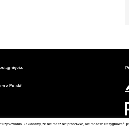
osiągnięcia.
P
em z Polski
!
rt użytkowania. Zakładamy, że nie masz nic przeciwko, ale możesz zrezygnować, jeś