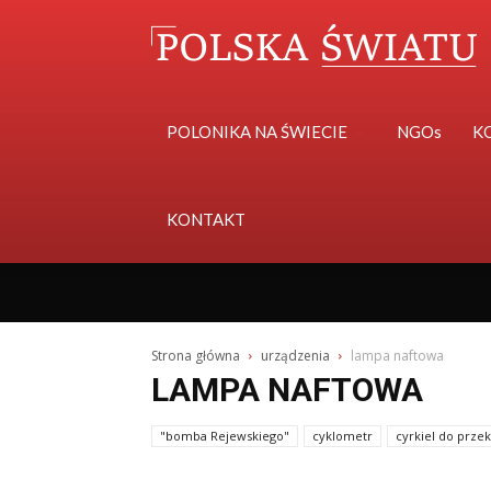
POLONIKA NA ŚWIECIE
NGOs
K
KONTAKT
Strona główna
urządzenia
lampa naftowa
LAMPA NAFTOWA
"bomba Rejewskiego"
cyklometr
cyrkiel do prze