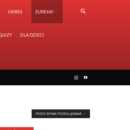
OKRES
EUREKA!
QUIZY
DLA DZIECI
PRZEZ WYNIK PRZEGLĄDANIA