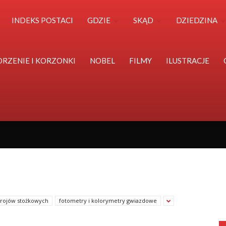
Polska
INDEKS POSTACI
GDZIE
SKĄD
DZIEDZINA
Światu
ORZENIE I KORZONKI
NOBEL
FILMY
ILUSTRACJE
krojów stożkowych
fotometry i kolorymetry gwiazdowe