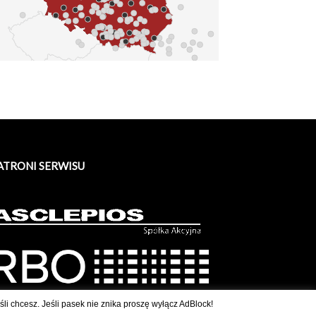
ATRONI SERWISU
li chcesz. Jeśli pasek nie znika proszę wyłącz AdBlock!