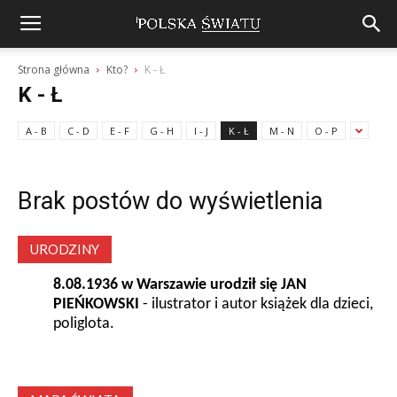
Strona główna
Kto?
K - Ł
K - Ł
A - B
C - D
E - F
G - H
I - J
K - Ł
M - N
O - P
Brak postów do wyświetlenia
URODZINY
8.08.1936 w Warszawie urodził się JAN
PIEŃKOWSKI
- ilustrator i autor książek dla dzieci,
poliglota.