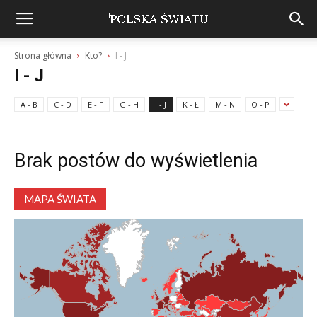
Strona główna
Kto?
I - J
I - J
A - B
C - D
E - F
G - H
I - J
K - Ł
M - N
O - P
Brak postów do wyświetlenia
MAPA ŚWIATA