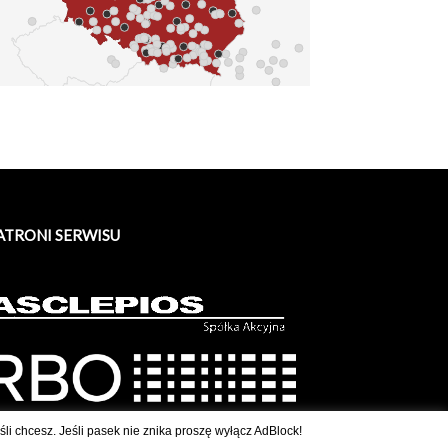
ATRONI SERWISU
li chcesz. Jeśli pasek nie znika proszę wyłącz AdBlock!