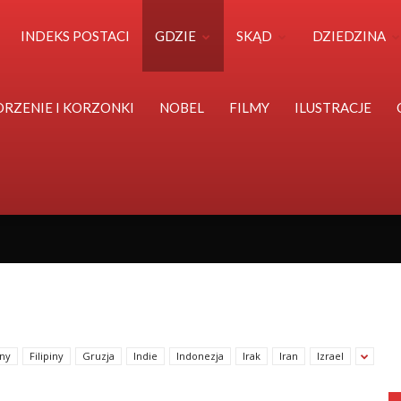
Polska
INDEKS POSTACI
GDZIE
SKĄD
DZIEDZINA
Światu
ORZENIE I KORZONKI
NOBEL
FILMY
ILUSTRACJE
ny
Filipiny
Gruzja
Indie
Indonezja
Irak
Iran
Izrael