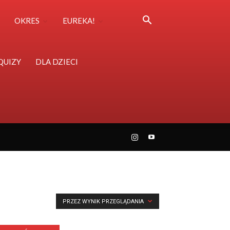
OKRES
EUREKA!
QUIZY
DLA DZIECI
PRZEZ WYNIK PRZEGLĄDANIA