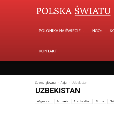
POLONIKA NA ŚWIECIE
NGOs
K
KONTAKT
Strona główna
Azja
Uzbekistan
UZBEKISTAN
Afganistan
Armenia
Azerbejdżan
Birma
Chi