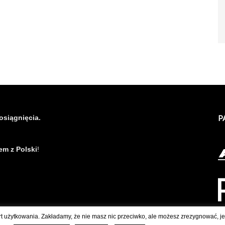
osiągnięcia.
P
em z Polski
!
rt użytkowania. Zakładamy, że nie masz nic przeciwko, ale możesz zrezygnować, jeś