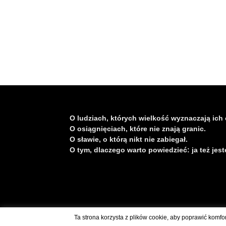
O ludziach, których wielkość wyznaczają ich 
O osiągnięciach, które nie znają granic.
O sławie, o którą nikt nie zabiegał.
O tym, dlaczego warto powiedzieć: ja też jest
Skontaktuj się z nami: kontakt@polskaswiatu.pl
Ta strona korzysta z plików cookie, aby poprawić komfo