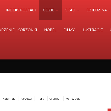
Polska
INDEKS POSTACI
GDZIE
SKĄD
DZIEDZINA
Światu
ORZENIE I KORZONKI
NOBEL
FILMY
ILUSTRACJE
Kolumbia
Paragwaj
Peru
Urugwaj
Wenezuela