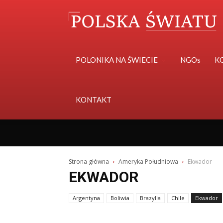
POLONIKA NA ŚWIECIE
NGOs
K
KONTAKT
Strona główna
Ameryka Południowa
Ekwador
EKWADOR
Argentyna
Boliwia
Brazylia
Chile
Ekwador