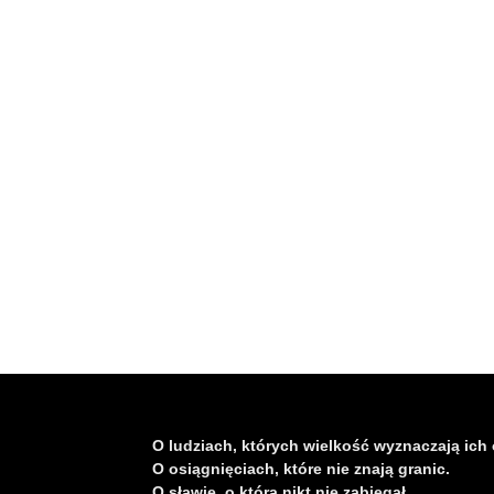
O ludziach, których wielkość wyznaczają ich 
O osiągnięciach, które nie znają granic.
O sławie, o którą nikt nie zabiegał.