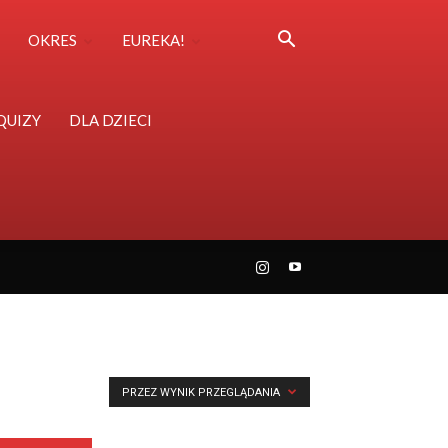
OKRES
EUREKA!
QUIZY
DLA DZIECI
PRZEZ WYNIK PRZEGLĄDANIA