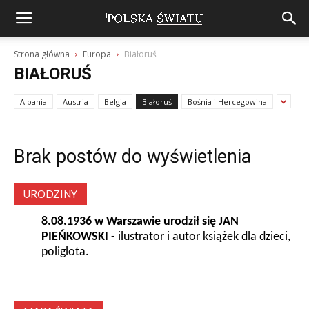
Strona główna
Europa
Białoruś
BIAŁORUŚ
Albania
Austria
Belgia
Białoruś
Bośnia i Hercegowina
Brak postów do wyświetlenia
URODZINY
8.08.1936 w Warszawie urodził się JAN
PIEŃKOWSKI
- ilustrator i autor książek dla dzieci,
poliglota.