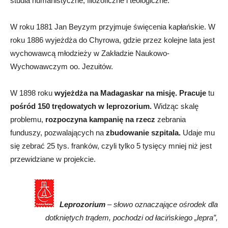
studia humanistyczne, filozoficzne i teologiczne.
W roku 1881 Jan Beyzym przyjmuje święcenia kapłańskie. W
roku 1886 wyjeżdża do Chyrowa, gdzie przez kolejne lata jest
wychowawcą młodzieży w Zakładzie Naukowo-
Wychowawczym oo. Jezuitów.
W 1898 roku
wyjeżdża na Madagaskar na misję. Pracuje
tu
pośród 150 trędowatych w leprozorium.
Widząc skalę
problemu,
rozpoczyna kampanię na rzecz
zebrania
funduszy, pozwalających na
zbudowanie szpitala.
Udaje mu
się zebrać 25 tys. franków, czyli tylko 5 tysięcy mniej niż jest
przewidziane w projekcie.
Leprozorium
– słowo oznaczające ośrodek dla
dotkniętych trądem, pochodzi od łacińskiego „lepra”,