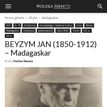
Strona główna
Afryka
Madagaskar
Kto?
A - B
Dziedzina
antropologia i badania kultur
inne
Afryka
Madagaskar
medycyna
podkarpackie
Stara Wieś
Okres
XIX w.
XX w.
BEYZYM JAN (1850-1912)
– Madagaskar
Przez
Polska Światu