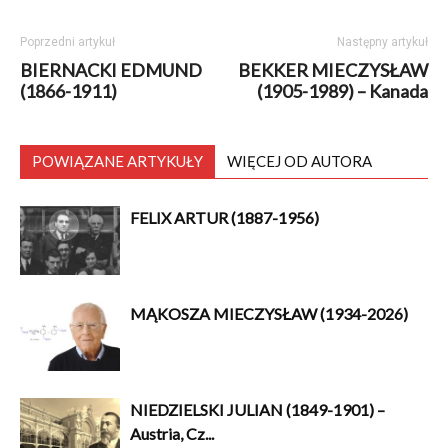
Poprzedni artykuł
Następny artykuł
BIERNACKI EDMUND
BEKKER MIECZYSŁAW
(1866-1911)
(1905-1989) – Kanada
POWIĄZANE ARTYKUŁY
WIĘCEJ OD AUTORA
FELIX ARTUR (1887-1956)
MĄKOSZA MIECZYSŁAW (1934-2026)
NIEDZIELSKI JULIAN (1849-1901) –
Austria, Cz...