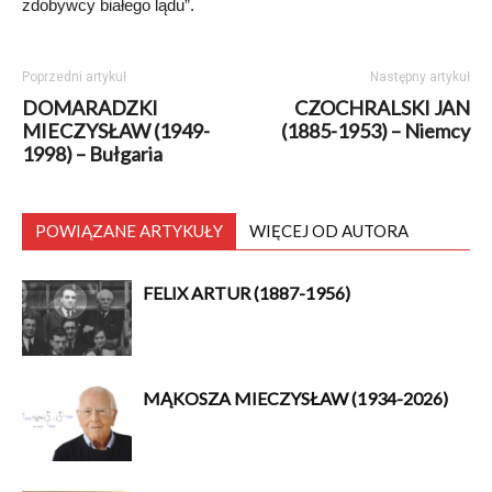
zdobywcy białego lądu”.
Poprzedni artykuł
Następny artykuł
DOMARADZKI
CZOCHRALSKI JAN
MIECZYSŁAW (1949-
(1885-1953) – Niemcy
1998) – Bułgaria
POWIĄZANE ARTYKUŁY
WIĘCEJ OD AUTORA
FELIX ARTUR (1887-1956)
MĄKOSZA MIECZYSŁAW (1934-2026)