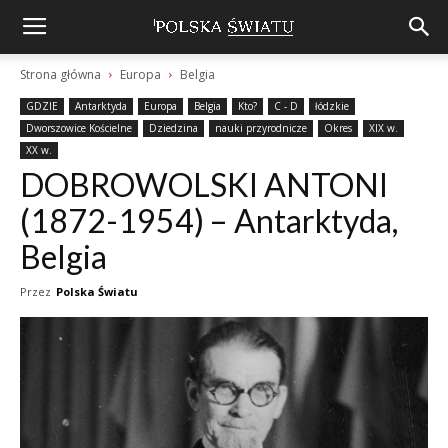
Strona główna
Europa
Belgia
GDZIE
Antarktyda
Europa
Belgia
Kto?
C - D
łódzkie
Dworszowice Kościelne
Dziedzina
nauki przyrodnicze
Okres
XIX w.
XX w.
DOBROWOLSKI ANTONI
(1872-1954) – Antarktyda,
Belgia
Przez
Polska Światu