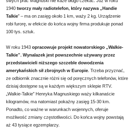
swych prac Magnuski nie każe długo czekać. Już w roku
1940
tworzy mały radiotelefon, który nazywa „Handie
Talkie
” – ma on zasięg około 1 km, waży 2 kg. Urządzenie
robi furorę, w efekcie do końca wojny firma produkuje ponad
100 tys. sztuk.
W roku 1943
opracowuje projekt nowatorskiego „Walkie-
Talkie”. Wynalazek jest powszechnie używany przez
przedstawicieli niższego szczeble dowodzenia
amerykańskich sił zbrojnych w Europie
. Trzeba przyznać,
ze odbiornik znacznie różni się od poręcznych telefonów, które
dzisiaj dostępne są w każdym większym sklepie RTV.
„Walkie-Talkie” Henryka Magnuskiego waży kilkanaście
kilogramów, ma natomiast pokaźny zasięg 15-30 km.
Ponadto, co ważne w warunkach wojennych, oferuje
możliwość zmiany częstotliwości. Do końca wojny powstają
aż 43 tysiące egzemplarzy.