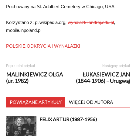
Pochowany na St. Adalbert Cemetery w Chicago, USA.
Korzystano z: pl.wikipedia.org,
wynalazki.andrej.edu.pl
,
mobile.inpoland.pl
POLSKIE ODKRYCIA I WYNALAZKI
Poprzedni artykuł
Następny artykuł
MALINKIEWICZ OLGA
ŁUKASIEWICZ JAN
(ur. 1982)
(1844-1906) – Urugwaj
POWIĄZANE ARTYKUŁY
WIĘCEJ OD AUTORA
FELIX ARTUR (1887-1956)