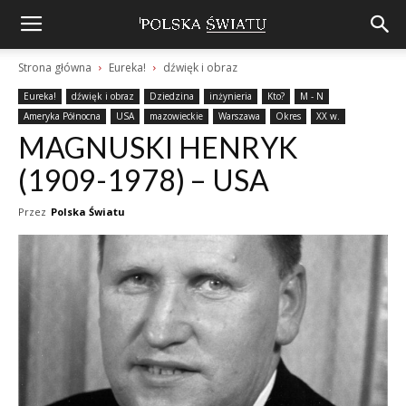
Strona główna
Eureka!
dźwięk i obraz
Eureka!
dźwięk i obraz
Dziedzina
inżynieria
Kto?
M - N
Ameryka Północna
USA
mazowieckie
Warszawa
Okres
XX w.
MAGNUSKI HENRYK
(1909-1978) – USA
Przez
Polska Światu